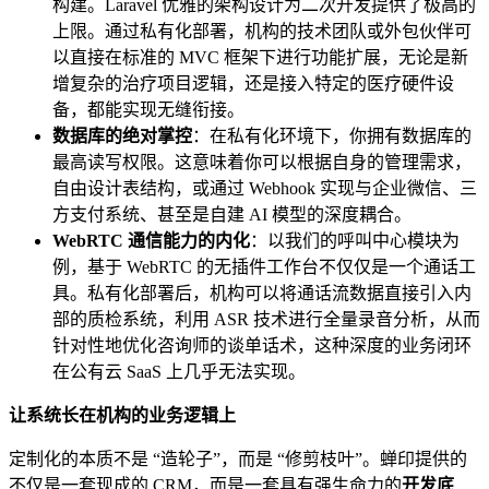
构建。Laravel 优雅的架构设计为二次开发提供了极高的
上限。通过私有化部署，机构的技术团队或外包伙伴可
以直接在标准的 MVC 框架下进行功能扩展，无论是新
增复杂的治疗项目逻辑，还是接入特定的医疗硬件设
备，都能实现无缝衔接。
数据库的绝对掌控
：在私有化环境下，你拥有数据库的
最高读写权限。这意味着你可以根据自身的管理需求，
自由设计表结构，或通过 Webhook 实现与企业微信、三
方支付系统、甚至是自建 AI 模型的深度耦合。
WebRTC 通信能力的内化
：以我们的呼叫中心模块为
例，基于 WebRTC 的无插件工作台不仅仅是一个通话工
具。私有化部署后，机构可以将通话流数据直接引入内
部的质检系统，利用 ASR 技术进行全量录音分析，从而
针对性地优化咨询师的谈单话术，这种深度的业务闭环
在公有云 SaaS 上几乎无法实现。
让系统长在机构的业务逻辑上
定制化的本质不是 “造轮子”，而是 “修剪枝叶”。蝉印提供的
不仅是一套现成的 CRM，而是一套具有强生命力的
开发底