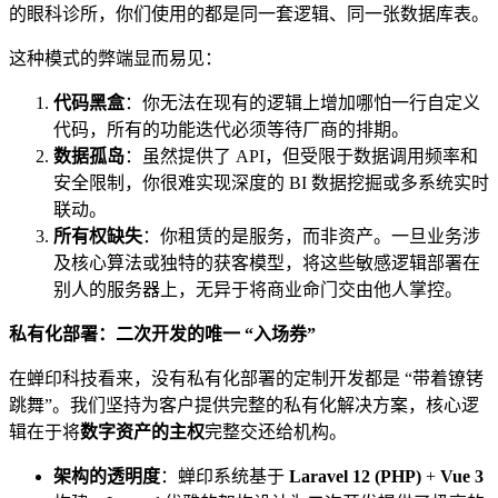
的眼科诊所，你们使用的都是同一套逻辑、同一张数据库表。
这种模式的弊端显而易见：
代码黑盒
：你无法在现有的逻辑上增加哪怕一行自定义
代码，所有的功能迭代必须等待厂商的排期。
数据孤岛
：虽然提供了 API，但受限于数据调用频率和
安全限制，你很难实现深度的 BI 数据挖掘或多系统实时
联动。
所有权缺失
：你租赁的是服务，而非资产。一旦业务涉
及核心算法或独特的获客模型，将这些敏感逻辑部署在
别人的服务器上，无异于将商业命门交由他人掌控。
私有化部署：二次开发的唯一 “入场券”
在蝉印科技看来，没有私有化部署的定制开发都是 “带着镣铐
跳舞”。我们坚持为客户提供完整的私有化解决方案，核心逻
辑在于将
数字资产的主权
完整交还给机构。
架构的透明度
：蝉印系统基于
Laravel 12 (PHP)
+
Vue 3