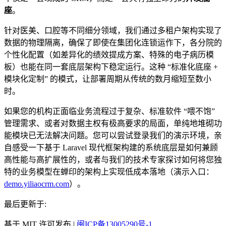
座
。
针对医美、口腔等不同细分领域，我们通过多租户架构实现了
数据的物理隔离，确保了即使在集团化连锁运作下，各分院的
个性化配置（如差异化的绩效提成方案、特殊的电子病历模
板）也能在同一套底层架构下稳定运行。这种 “标准化底座 +
模块化定制” 的模式，让部署周期从传统的数月缩短至数小
时。
如果您的机构正面临业务流程过于复杂、标准软件 “喂不饱”
管理需求、或者对数据主权有极高要求的局面，单纯地堆砌功
能模块已无法解决问题。您可以尝试登录我们的演示环境，亲
自感受一下基于 Laravel 现代框架构建的系统底层是如何兼顾
高性能与高扩展性的，或者与我们的技术专家探讨如何将您独
特的业务模型在蝉印的架构上实现低成本落地（演示入口：
demo.yiliaocrm.com
）。
最后更新于:
基于 MIT 许可发布 |
闽ICP备13005290号-1