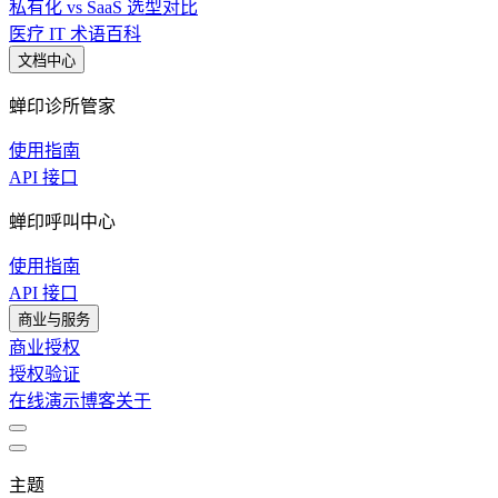
私有化 vs SaaS 选型对比
医疗 IT 术语百科
文档中心
蝉印诊所管家
使用指南
API 接口
蝉印呼叫中心
使用指南
API 接口
商业与服务
商业授权
授权验证
在线演示
博客
关于
主题