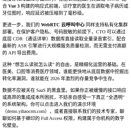
合
Vue 3
构建的响应式前端，诊疗室的医生在调取电子病历或
牙位图时，响应延迟被压缩到了毫秒级。
更进一步，我们的
WebRTC 云呼叫中心
同样支持私有化集群
部署。在保护客户隐私、号码脱敏的前提下，CTO 可以通过
底层 CDR（通话详单）数据库直接读取全量录音索引，配合
最新的 ASR 引擎进行大规模服务质量检测，而无需支付高额
的 API 导出费用。
这种 “想怎么读就怎么读” 的自由，是精细化运营的基础。在
医美、口腔等消费医疗领域，谁能更快地从底层数据中挖掘出
转化率漏洞，谁就能在 2026 年激烈的存量竞争中生存。
数据不应被关在 SaaS 的黑盒里。如果你正被缓慢的接口响应
或高昂的集成成本所困扰，不妨亲自感受一下真正 “全透明”
的系统架构。你可以点击进入我们的演示环境
（demo.yiliaocrm.com），或者直接联系我们的技术专家，聊
聊如何基于蝉印的 Full Access 权限，构建属于你机构的数字
化壁垒。