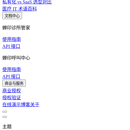
私有化 vs SaaS 选型对比
医疗 IT 术语百科
文档中心
蝉印诊所管家
使用指南
API 接口
蝉印呼叫中心
使用指南
API 接口
商业与服务
商业授权
授权验证
在线演示
博客
关于
主题