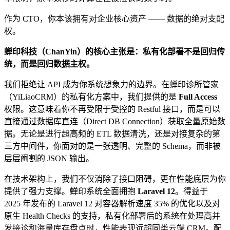
作为 CTO，你本该拥有对企业核心资产 —— 数据的绝对支配
权。
蝉印科技（ChanYin）的核心主张是：私有化部署不是回归传
统，而是回归数据主权。
我们拒绝让 API 成为你系统想象力的边界。在蝉印诊所管家
（YiLiaoCRM）的私有化方案中，我们提供的是
Full Access
权限。这意味着你不再受限于受控的 Restful 接口，而是可以
直接通过数据库直连（Direct DB Connection）获取全量原始数
据。无论是进行超高频的 ETL 数据清洗，还是对接复杂的第
三方中间件，你面对的是一张透明、完整的 Schema，而非被
层层阉割的 JSON 输出。
在技术架构上，我们不仅消除了接口阻碍，更在性能底层为你
提供了强力支撑。蝉印系统全面拥抱
Laravel 12
。得益于
2025 年发布的 Laravel 12 对容器解析速度 35% 的优化以及对
原生 Health Checks 的支持，私有化部署后的系统在处理高并
发接诊和海量库存盘点时，性能表现远超同类云端 CRM。配