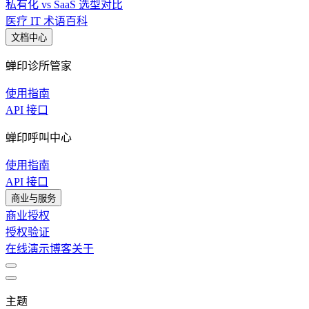
私有化 vs SaaS 选型对比
医疗 IT 术语百科
文档中心
蝉印诊所管家
使用指南
API 接口
蝉印呼叫中心
使用指南
API 接口
商业与服务
商业授权
授权验证
在线演示
博客
关于
主题