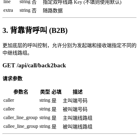
line
string
否
指定双呼线路 Key (不填则使用默认)
extra
string
否
随路数据
3. 背靠背呼叫 (B2B)
更加底层的呼叫控制，允许分别为发起端和接收端指定不同的
中继线路组。
GET /api/call/back2back
请求参数
参数名
类型
必填
描述
caller
string
是
主叫端号码
callee
string
是
被叫端号码
caller_line_group
string
是
主叫端线路组
callee_line_group
string
是
被叫端线路组