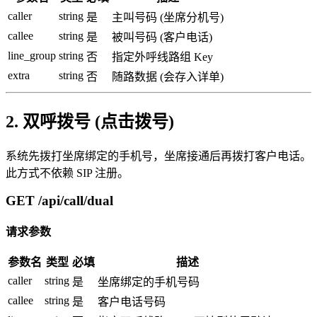
caller
string
是
主叫号码 (坐席分机号)
callee
string
是
被叫号码 (客户电话)
line_group
string
否
指定外呼线路组 Key
extra
string
否
随路数据 (会存入详单)
2. 双呼拨号 (点击拨号)
系统先拨打坐席绑定的手机号，坐席接通后再拨打客户电话。
此方式不依赖 SIP 注册。
GET /api/call/dual
请求参数
参数名
类型
必填
描述
caller
string
是
坐席绑定的手机号码
callee
string
是
客户电话号码