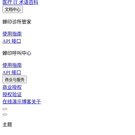
医疗 IT 术语百科
文档中心
蝉印诊所管家
使用指南
API 接口
蝉印呼叫中心
使用指南
API 接口
商业与服务
商业授权
授权验证
在线演示
博客
关于
主题